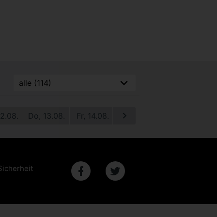
12.08.
Do, 13.08.
Fr, 14.08.
Sa, 15.08.
So, 16.08.
M
Sicherheit