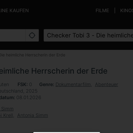
LINE KAUFEN
FILME
KINO
Die heimliche Herrscherin der Erde
eimliche Herrscherin der Erde
uten
FSK
0
Genre
Dokumentarfilm
Abenteuer
eutschland, 2025
sdatum
08.01.2026
a Simm
i Krell
Antonia Simm