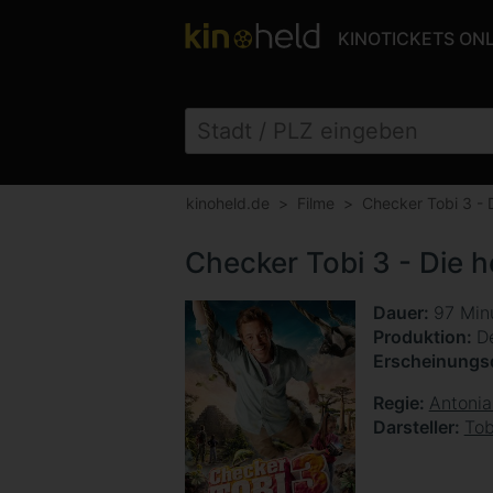
KINOTICKETS ON
kinoheld.de
Filme
Checker Tobi 3 - 
Checker Tobi 3 - Die h
Dauer
97 Min
Produktion
D
Erscheinung
Regie
Antoni
Darsteller
Tob