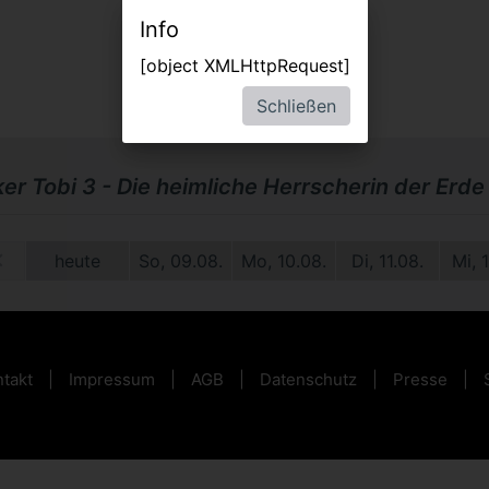
Info
[object XMLHttpRequest]
Schließen
er Tobi 3 - Die heimliche Herrscherin der Erde
1.
heute
So, 09.08.
Mo, 10.08.
Di, 11.08.
Mi, 
takt
Impressum
AGB
Datenschutz
Presse