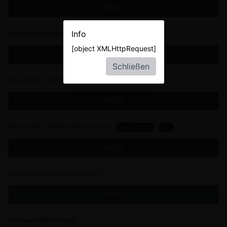
16:45
Info
Kamera Heidelberg
[object XMLHttpRequest]
18:00
Schließen
Kino Atelier Tübingen
18:15
Kinocenter Theaterhaus Speyer
ART HOUSE
4K
18:15
Kinoklub am Hirschlachufer
16:40
Kinowelt Westerland