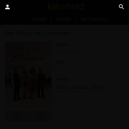
FILME
KINOS
AUTOKINOS
Der Klang der Stradivari
Dauer
102 Minuten
FSK
0
Genre
Drama
Komödie
Musik