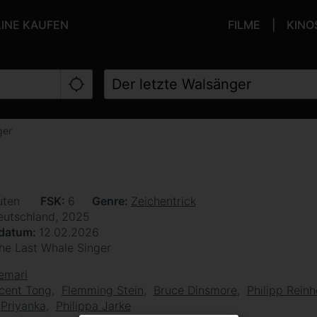
LINE KAUFEN
FILME
KINO
ger
uten
FSK
6
Genre
Zeichentrick
eutschland, 2025
sdatum
12.02.2026
he Last Whale Singer
emari
cent Tong
Flemming Stein
Bruce Dinsmore
Philipp Rein
Priyanka
Philippa Jarke