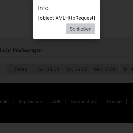
Info
[object XMLHttpRequest]
Schließen
etzte Walsänger
1.
heute
Sa, 08.08.
So, 09.08.
Mo, 10.08.
Di, 
takt
Impressum
AGB
Datenschutz
Presse