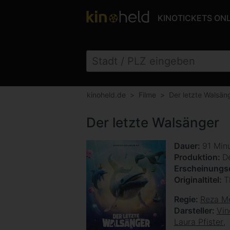
KINOTICKETS ON
kinoheld.de
Filme
Der letzte Walsän
Der letzte Walsänger
Dauer
91 Min
Produktion
D
Erscheinung
Originaltitel
T
Regie
Reza M
Darsteller
Vin
Laura Pfister