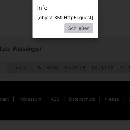
Info
[object XMLHttpRequest]
Schließen
etzte Walsänger
1.
heute
Sa, 08.08.
So, 09.08.
Mo, 10.08.
Di, 
takt
Impressum
AGB
Datenschutz
Presse