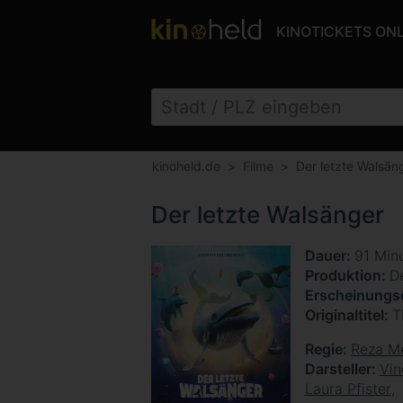
KINOTICKETS ON
kinoheld.de
Filme
Der letzte Walsän
Der letzte Walsänger
Dauer
91 Min
Produktion
D
Erscheinung
Originaltitel
T
Regie
Reza M
Darsteller
Vin
Laura Pfister