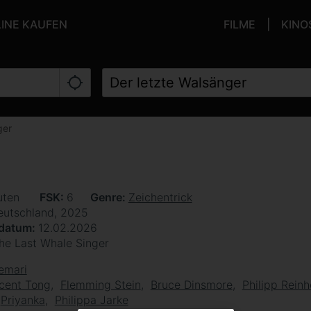
LINE KAUFEN
FILME
KINO
ger
uten
FSK
6
Genre
Zeichentrick
eutschland, 2025
sdatum
12.02.2026
he Last Whale Singer
emari
cent Tong
Flemming Stein
Bruce Dinsmore
Philipp Rein
Priyanka
Philippa Jarke