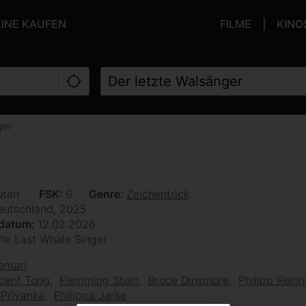
LINE KAUFEN
FILME
KINO
ger
uten
FSK
6
Genre
Zeichentrick
eutschland, 2025
sdatum
12.02.2026
he Last Whale Singer
emari
cent Tong
Flemming Stein
Bruce Dinsmore
Philipp Rein
Priyanka
Philippa Jarke