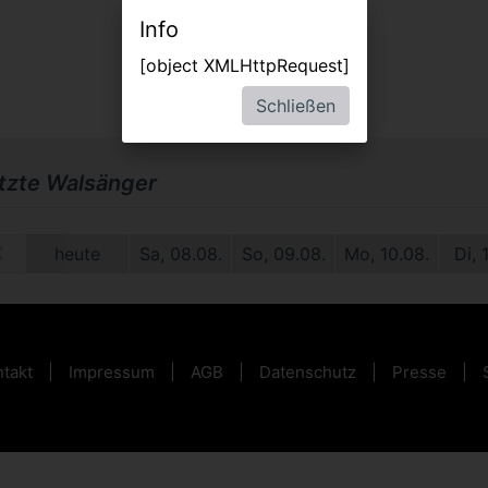
Info
[object XMLHttpRequest]
Schließen
etzte Walsänger
1.
heute
Sa, 08.08.
So, 09.08.
Mo, 10.08.
Di, 
takt
Impressum
AGB
Datenschutz
Presse