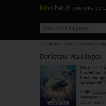
KINOTICKETS ON
kinoheld.de
Filme
Der letzte Walsän
Der letzte Walsänger
Dauer
91 Min
Produktion
D
Erscheinung
Originaltitel
T
Regie
Reza M
Darsteller
Vin
Laura Pfister