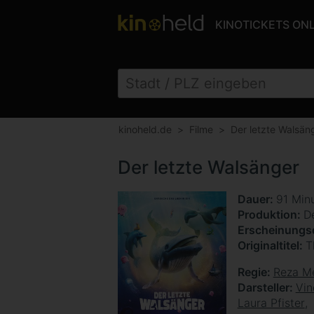
KINOTICKETS ON
kinoheld.de
Filme
Der letzte Walsän
Der letzte Walsänger
Dauer
91 Min
Produktion
D
Erscheinung
Originaltitel
T
Regie
Reza M
Darsteller
Vin
Laura Pfister