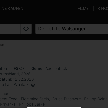
LINE KAUFEN
FILME
KINO
ger
uten
FSK
6
Genre
Zeichentrick
eutschland, 2025
sdatum
12.02.2026
he Last Whale Singer
emari
cent Tong
Flemming Stein
Bruce Dinsmore
Philipp Rein
Priyanka
Philippa Jarke