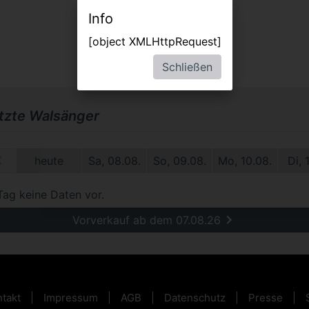
Info
[object XMLHttpRequest]
Schließen
etzte Walsänger
1.
heute
Sa, 08.08.
So, 09.08.
Mo, 10.08.
Di, 
Tag keine Daten vor.
Vorverkauf ab dem 07.08.26
takt
Impressum
AGB
Datenschutz
Presse