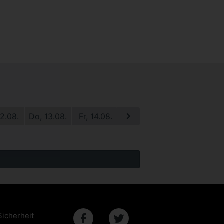
12.08.
Do, 13.08.
Fr, 14.08.
Sa, 15.08.
So, 16.08.
M
Sicherheit