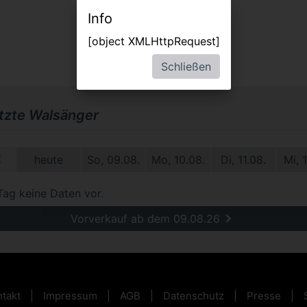
Info
[object XMLHttpRequest]
Schließen
etzte Walsänger
1.
heute
So, 09.08.
Mo, 10.08.
Di, 11.08.
Mi, 
Tag keine Daten vor.
Vorverkauf ab dem 09.08.26
takt
Impressum
AGB
Datenschutz
Presse