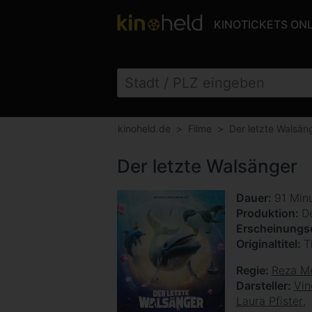
KINOTICKETS ON
kinoheld.de
Filme
Der letzte Walsän
Der letzte Walsänger
Dauer
91 Min
Produktion
D
Erscheinung
Originaltitel
T
Regie
Reza M
Darsteller
Vin
Laura Pfister