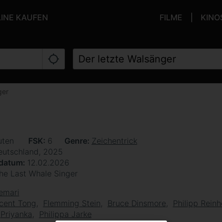
LINE KAUFEN
FILME
KINO
ger
uten
FSK
6
Genre
Zeichentrick
eutschland, 2025
sdatum
12.02.2026
he Last Whale Singer
emari
cent Tong
Flemming Stein
Bruce Dinsmore
Philipp Rein
Priyanka
Philippa Jarke