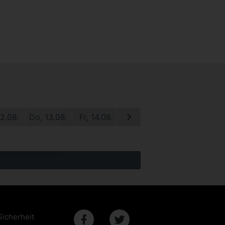
12.08.
Do, 13.08.
Fr, 14.08.
Sa, 15.08.
So, 16.08.
M
Sicherheit