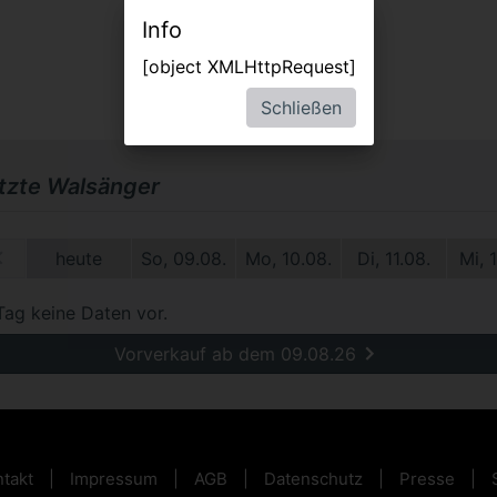
Info
[object XMLHttpRequest]
Schließen
etzte Walsänger
1.
heute
So, 09.08.
Mo, 10.08.
Di, 11.08.
Mi, 
Tag keine Daten vor.
Vorverkauf ab dem 09.08.26
takt
Impressum
AGB
Datenschutz
Presse