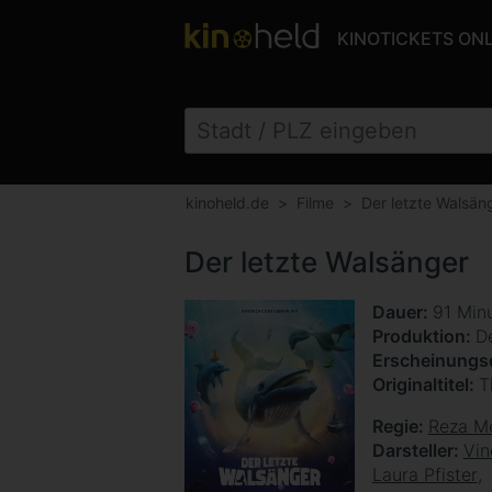
KINOTICKETS ON
kinoheld.de
Filme
Der letzte Walsän
Der letzte Walsänger
Dauer
91 Min
Produktion
D
Erscheinung
Originaltitel
T
Regie
Reza M
Darsteller
Vin
Laura Pfister