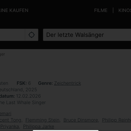
LINE KAUFEN
FILME
KINO
ger
uten
FSK
6
Genre
Zeichentrick
eutschland, 2025
sdatum
12.02.2026
he Last Whale Singer
emari
cent Tong
Flemming Stein
Bruce Dinsmore
Philipp Rein
Priyanka
Philippa Jarke