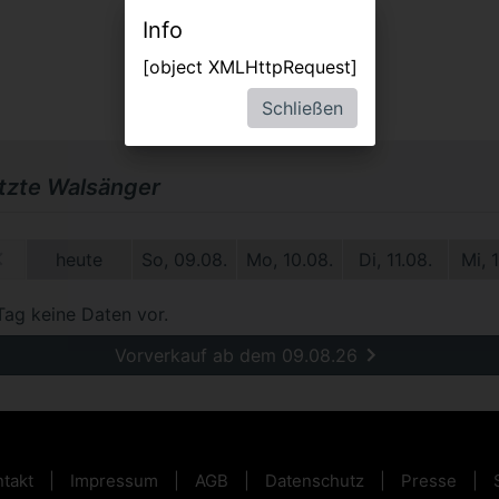
Info
[object XMLHttpRequest]
Schließen
etzte Walsänger
1.
heute
So, 09.08.
Mo, 10.08.
Di, 11.08.
Mi, 
Tag keine Daten vor.
Vorverkauf ab dem 09.08.26
takt
Impressum
AGB
Datenschutz
Presse