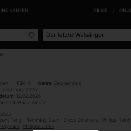
LINE KAUFEN
FILME
KINO
ger
uten
FSK
6
Genre
Zeichentrick
eutschland, 2025
sdatum
12.02.2026
he Last Whale Singer
emari
cent Tong
Flemming Stein
Bruce Dinsmore
Philipp Rein
Priyanka
Philippa Jarke