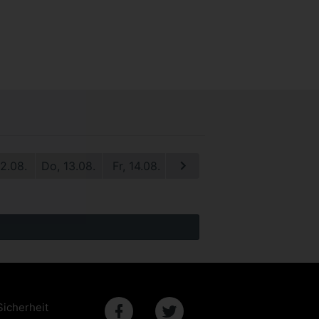
12.08.
Do, 13.08.
Fr, 14.08.
Sa, 15.08.
So, 16.08.
M
Sicherheit