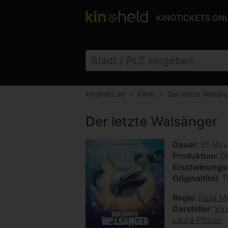
KINOTICKETS ON
kinoheld.de
Filme
Der letzte Walsän
Der letzte Walsänger
Dauer
91 Min
Produktion
D
Erscheinung
Originaltitel
T
Regie
Reza M
Darsteller
Vin
Laura Pfister