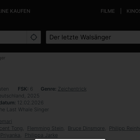
LINE KAUFEN
FILME
KINO
ger
uten
FSK
6
Genre
Zeichentrick
eutschland, 2025
sdatum
12.02.2026
he Last Whale Singer
emari
cent Tong
Flemming Stein
Bruce Dinsmore
Philipp Rein
Priyanka
Philippa Jarke