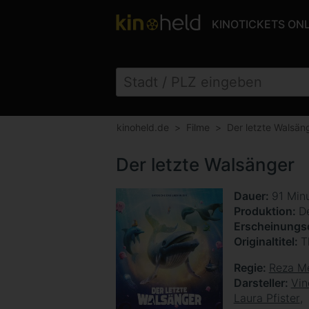
KINOTICKETS ON
kinoheld.de
Filme
Der letzte Walsän
Der letzte Walsänger
Dauer
91 Min
Produktion
D
Erscheinung
Originaltitel
T
Regie
Reza M
Darsteller
Vin
Laura Pfister