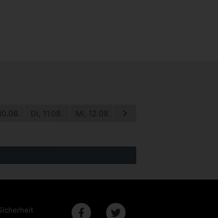
10.08.
Di, 11.08.
Mi, 12.08.
Do, 13.08.
Fr, 14.08.
S
Sicherheit