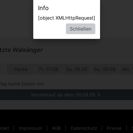
Info
[object XMLHttpRequest]
Schließen
etzte Walsänger
1.
heute
Fr, 07.08.
Sa, 08.08.
So, 09.08.
Mo, 
Tag keine Daten vor.
Vorverkauf ab dem 06.08.26
takt
Impressum
AGB
Datenschutz
Presse