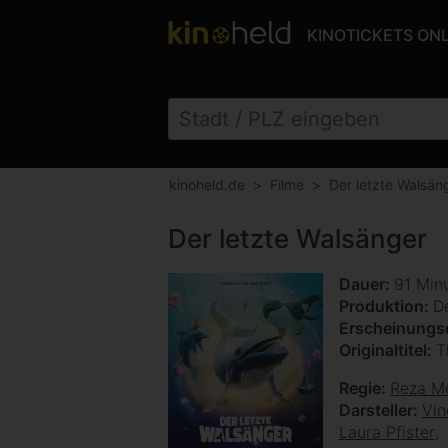
KINOTICKETS ON
kinoheld.de
Filme
Der letzte Walsän
Der letzte Walsänger
Dauer
91 Min
Produktion
D
Erscheinung
Originaltitel
T
Regie
Reza M
Darsteller
Vin
Laura Pfister