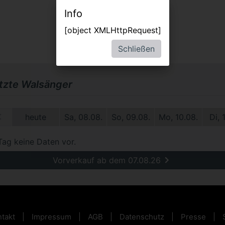
Info
[object XMLHttpRequest]
Schließen
etzte Walsänger
1.
heute
Sa, 08.08.
So, 09.08.
Mo, 10.08.
Di, 
Tag keine Daten vor.
Vorverkauf ab dem 07.08.26
takt
Impressum
AGB
Datenschutz
Presse