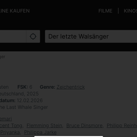
LINE KAUFEN
FILME
KINO
ger
uten
FSK
6
Genre
Zeichentrick
eutschland, 2025
sdatum
12.02.2026
he Last Whale Singer
emari
cent Tong
Flemming Stein
Bruce Dinsmore
Philipp Rein
Priyanka
Philippa Jarke