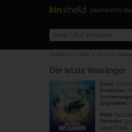
KINOTICKETS ON
kinoheld.de
Filme
Der letzte Walsän
Der letzte Walsänger
Dauer
91 Min
Produktion
D
Erscheinung
Originaltitel
T
Regie
Reza M
Darsteller
Vin
Laura Pfister