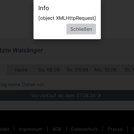
Info
[object XMLHttpRequest]
Schließen
etzte Walsänger
1.
heute
Sa, 08.08.
So, 09.08.
Mo, 10.08.
Di, 
Tag keine Daten vor.
Vorverkauf ab dem 07.08.26
takt
Impressum
AGB
Datenschutz
Presse