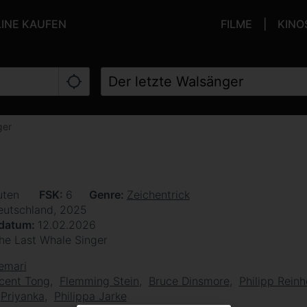
LINE KAUFEN
FILME
KINO
ger
uten
FSK
6
Genre
Zeichentrick
eutschland, 2025
sdatum
12.02.2026
he Last Whale Singer
emari
cent Tong
Flemming Stein
Bruce Dinsmore
Philipp Rein
Priyanka
Philippa Jarke