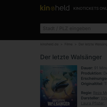
KINOTICKETS ON
kinoheld.de
Filme
Der letzte Walsän
Der letzte Walsänger
Dauer
91 Min
Produktion
D
Erscheinung
Originaltitel
T
Regie
Reza M
Darsteller
Vin
Laura Pfister