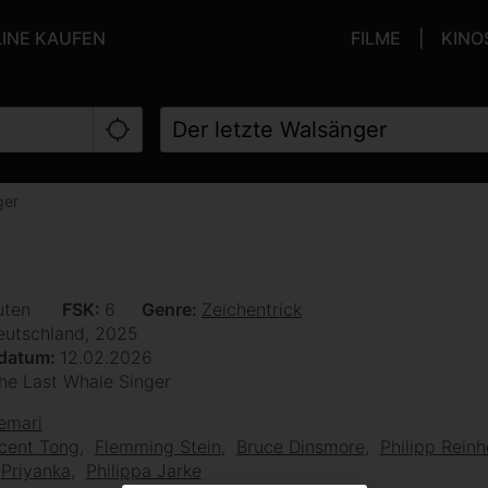
LINE KAUFEN
FILME
KINO
ger
uten
FSK
6
Genre
Zeichentrick
eutschland, 2025
sdatum
12.02.2026
he Last Whale Singer
emari
cent Tong
Flemming Stein
Bruce Dinsmore
Philipp Rein
Priyanka
Philippa Jarke