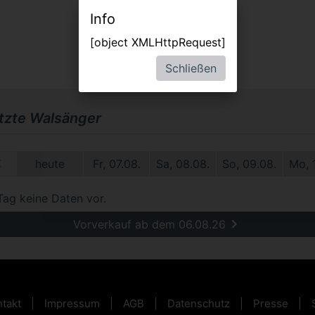
Info
[object XMLHttpRequest]
Schließen
etzte Walsänger
1.
heute
Fr, 07.08.
Sa, 08.08.
So, 09.08.
Mo, 
Tag keine Daten vor.
Vorverkauf ab dem 06.08.26
takt
Impressum
AGB
Datenschutz
Presse