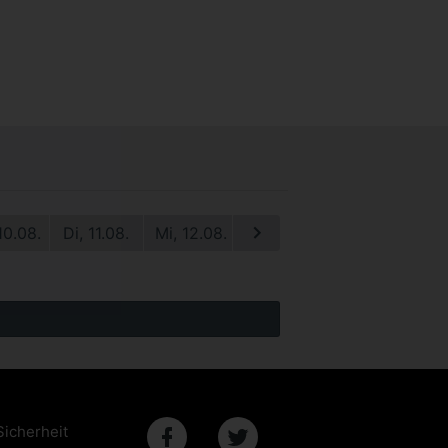
10.08.
Di, 11.08.
Mi, 12.08.
Do, 13.08.
Fr, 14.08.
S
Sicherheit