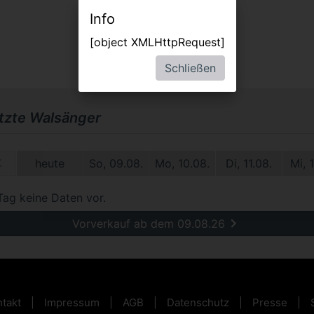
Info
[object XMLHttpRequest]
Schließen
etzte Walsänger
1.
heute
So, 09.08.
Mo, 10.08.
Di, 11.08.
Mi, 
Tag keine Daten vor.
Vorverkauf ab dem 09.08.26
takt
Impressum
AGB
Datenschutz
Presse