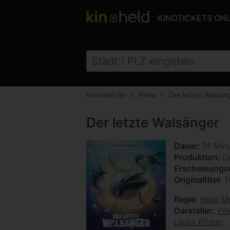
KINOTICKETS ON
kinoheld.de
Filme
Der letzte Walsän
Der letzte Walsänger
Dauer
91 Min
Produktion
D
Erscheinung
Originaltitel
T
Regie
Reza M
Darsteller
Vin
Laura Pfister