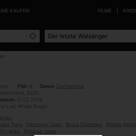
LINE KAUFEN
FILME
KINO
ger
uten
FSK
6
Genre
Zeichentrick
eutschland, 2025
sdatum
12.02.2026
he Last Whale Singer
emari
cent Tong
Flemming Stein
Bruce Dinsmore
Philipp Rein
Priyanka
Philippa Jarke