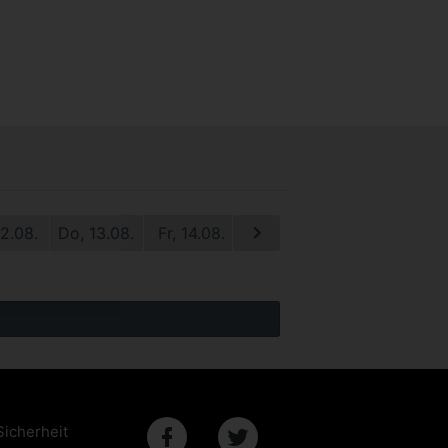
12.08.
Do, 13.08.
Fr, 14.08.
Sa, 15.08.
So, 16.08.
M
Sicherheit