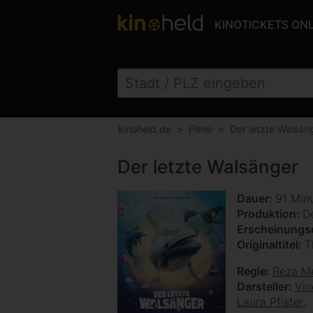
KINOTICKETS ON
kinoheld.de
Filme
Der letzte Walsän
Der letzte Walsänger
Dauer
91 Min
Produktion
D
Erscheinung
Originaltitel
T
Regie
Reza M
Darsteller
Vin
Laura Pfister