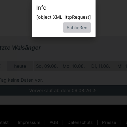
Info
[object XMLHttpRequest]
Schließen
etzte Walsänger
1.
heute
So, 09.08.
Mo, 10.08.
Di, 11.08.
Mi, 
Tag keine Daten vor.
Vorverkauf ab dem 09.08.26
takt
Impressum
AGB
Datenschutz
Presse