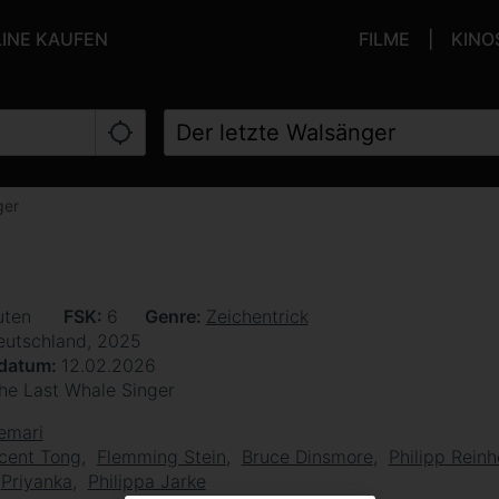
LINE KAUFEN
FILME
KINO
ger
uten
FSK
6
Genre
Zeichentrick
eutschland, 2025
sdatum
12.02.2026
he Last Whale Singer
emari
cent Tong
Flemming Stein
Bruce Dinsmore
Philipp Rein
Priyanka
Philippa Jarke