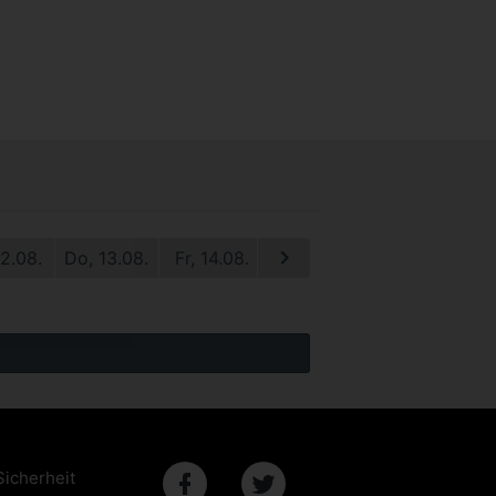
12.08.
Do, 13.08.
Fr, 14.08.
Sa, 15.08.
So, 16.08.
M
Sicherheit