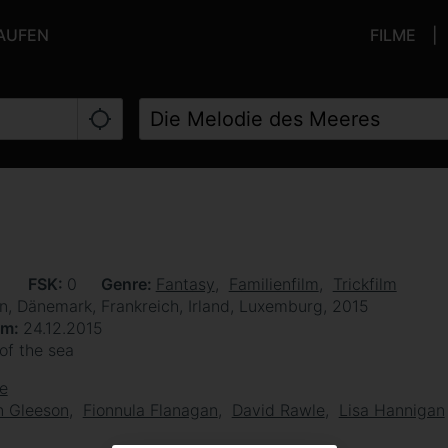
KAUFEN
FILME
n
FSK
0
Genre
Fantasy
Familienfilm
Trickfilm
n, Dänemark, Frankreich, Irland, Luxemburg, 2015
um
24.12.2015
of the sea
e
n Gleeson
Fionnula Flanagan
David Rawle
Lisa Hannigan