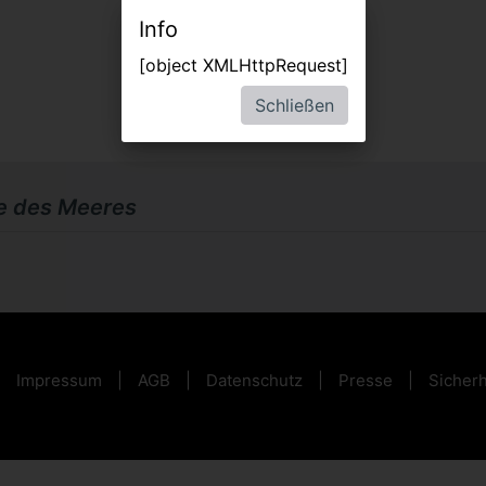
Info
[object XMLHttpRequest]
Schließen
e des Meeres
Impressum
AGB
Datenschutz
Presse
Sicherh