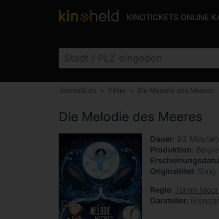
KINOTICKETS ONLINE 
kinoheld.de
Filme
Die Melodie des Meeres
Die Melodie des Meeres
Dauer
93 Minute
Produktion
Belgie
Erscheinungsdat
Originaltitel
Song 
Regie
Tomm Moor
Darsteller
Brenda