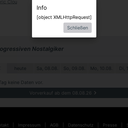
ric Clou
Info
[object XMLHttpRequest]
Schließen
rogressiven Nostalgiker
1.
heute
Sa, 08.08.
So, 09.08.
Mo, 10.08.
Di, 
Tag keine Daten vor.
Vorverkauf ab dem 08.08.26
takt
Impressum
AGB
Datenschutz
Presse