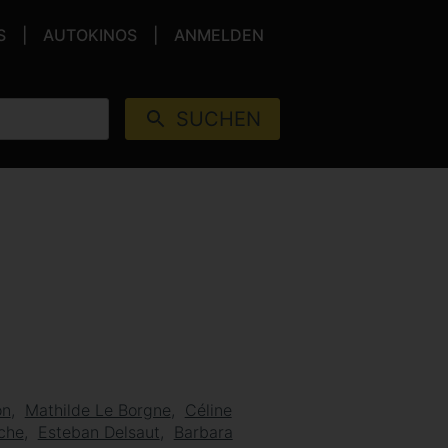
S
AUTOKINOS
ANMELDEN
SUCHEN
on
Mathilde Le Borgne
Céline
che
Esteban Delsaut
Barbara