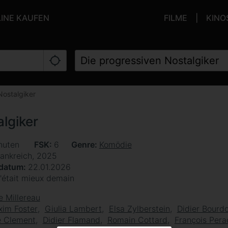
LINE KAUFEN
FILME
KINO
Nostalgiker
lgiker
nuten
FSK
6
Genre
Komödie
rankreich, 2025
sdatum
22.01.2026
'était mieux demain
e Millereau
im Foster
Giulia Lambert
Elsa Zylberstein
Didier Bourd
e Clement
Didier Flamand
Romain Cottard
François Pera