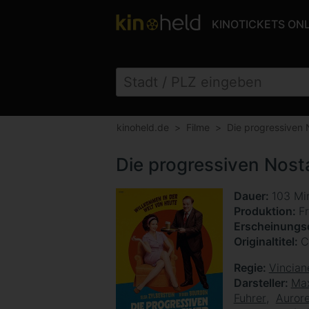
KINOTICKETS ON
kinoheld.de
Filme
Die progressiven 
Die progressiven Nosta
Dauer
103 Mi
Produktion
F
Erscheinung
Originaltitel
C
Regie
Vincian
Darsteller
Max
Fuhrer
Auror