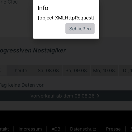
ric Clou
Info
[object XMLHttpRequest]
Schließen
rogressiven Nostalgiker
1.
heute
Sa, 08.08.
So, 09.08.
Mo, 10.08.
Di, 
Tag keine Daten vor.
Vorverkauf ab dem 08.08.26
takt
Impressum
AGB
Datenschutz
Presse