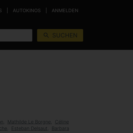
S
AUTOKINOS
ANMELDEN
SUCHEN
on
Mathilde Le Borgne
Céline
che
Esteban Delsaut
Barbara