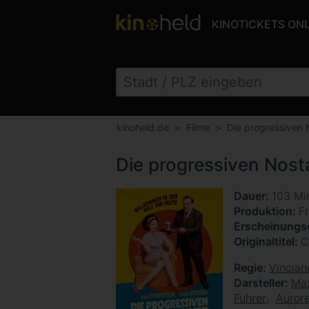
KINOTICKETS ON
kinoheld.de
Filme
Die progressiven 
Die progressiven Nosta
Dauer
103 Mi
Produktion
F
Erscheinung
Originaltitel
C
Regie
Vincian
Darsteller
Max
Fuhrer
Auror