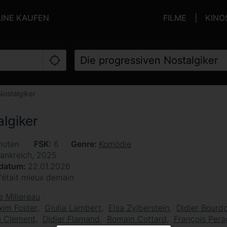
LINE KAUFEN
FILME
KINO
Nostalgiker
lgiker
nuten
FSK
6
Genre
Komödie
rankreich, 2025
sdatum
22.01.2026
'était mieux demain
e Millereau
im Foster
Giulia Lambert
Elsa Zylberstein
Didier Bourd
e Clement
Didier Flamand
Romain Cottard
François Pera