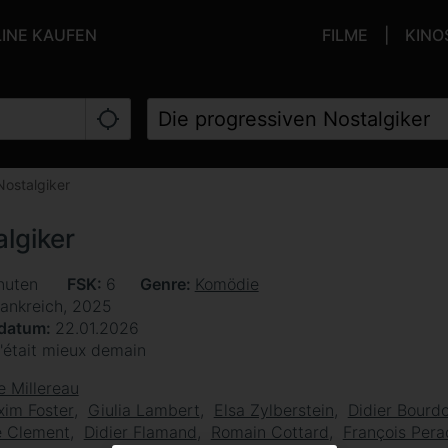
LINE KAUFEN
FILME
KINO
Nostalgiker
lgiker
nuten
FSK
6
Genre
Komödie
rankreich, 2025
sdatum
22.01.2026
'était mieux demain
e Millereau
im Foster
Giulia Lambert
Elsa Zylberstein
Didier Bourd
e Clement
Didier Flamand
Romain Cottard
François Pera