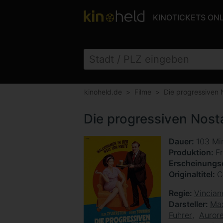
KINOTICKETS ON
kinoheld.de
Filme
Die progressiven 
Die progressiven Nosta
Dauer
103 Mi
Produktion
F
Erscheinung
Originaltitel
C
Regie
Vincian
Darsteller
Max
Fuhrer
Auror