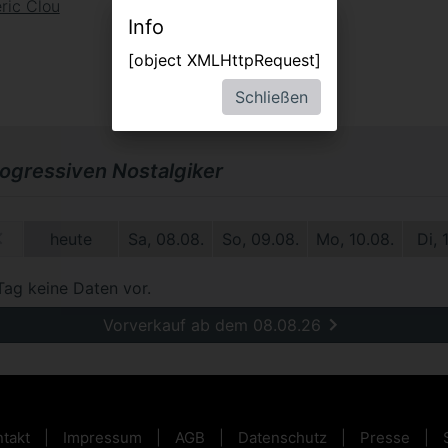
ric Clou
Info
[object XMLHttpRequest]
Schließen
rogressiven Nostalgiker
1.
heute
Sa, 08.08.
So, 09.08.
Mo, 10.08.
Di, 
Tag keine Daten vor.
Vorverkauf ab dem 08.08.26
takt
Impressum
AGB
Datenschutz
Presse