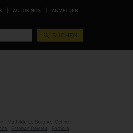
S
AUTOKINOS
ANMELDEN
SUCHEN
on
Mathilde Le Borgne
Céline
che
Esteban Delsaut
Barbara