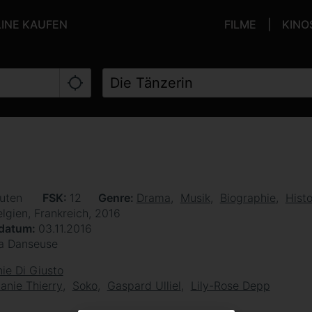
LINE KAUFEN
FILME
KINO
nuten
FSK
12
Genre
Drama
Musik
Biographie
Histo
lgien, Frankreich, 2016
sdatum
03.11.2016
a Danseuse
ie Di Giusto
anie Thierry
Soko
Gaspard Ulliel
Lily-Rose Depp