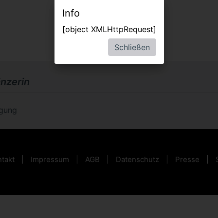
Info
[object XMLHttpRequest]
Schließen
änzerin
ügung
takt
Impressum
AGB
Datenschutz
Presse