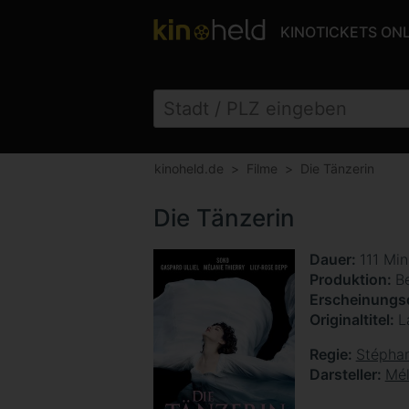
KINOTICKETS ON
kinoheld.de
Filme
Die Tänzerin
Die Tänzerin
Dauer
111 Mi
Produktion
Be
Erscheinung
Originaltitel
L
Regie
Stéphan
Darsteller
Mél