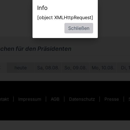
Info
[object XMLHttpRequest]
Schließen
uchen für den Präsidenten
2.
heute
Sa, 08.08.
So, 09.08.
Mo, 10.08.
Di, 
takt
Impressum
AGB
Datenschutz
Presse