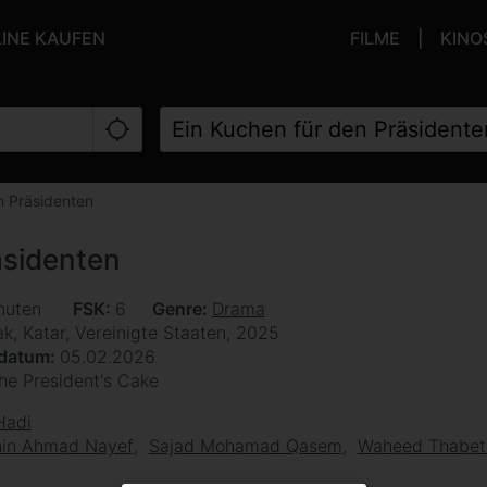
LINE KAUFEN
FILME
KINO
n Präsidenten
äsidenten
nuten
FSK
6
Genre
Drama
ak, Katar, Vereinigte Staaten, 2025
sdatum
05.02.2026
he President's Cake
Hadi
in Ahmad Nayef
Sajad Mohamad Qasem
Waheed Thabet 