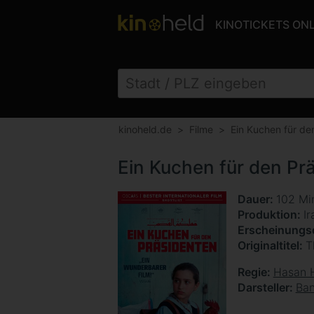
KINOTICKETS ON
kinoheld.de
Filme
Ein Kuchen für de
Ein Kuchen für den Pr
Dauer
102 Mi
Produktion
Ir
Erscheinung
Originaltitel
T
Regie
Hasan 
Darsteller
Ban