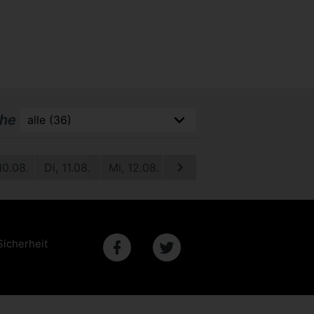
che
10.08.
Di, 11.08.
Mi, 12.08.
Do, 13.08.
Fr, 14.08.
S
Sicherheit