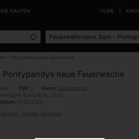
LINE KAUFEN
FILME
KINO
am - Pontypandys neue Feuerwache
 Pontypandys neue Feuerwache
uten
FSK
0
Genre
Zeichentrick
ereinigtes Königreich, 2024
sdatum
01.02.2025
 Morton
Connor Ferguson