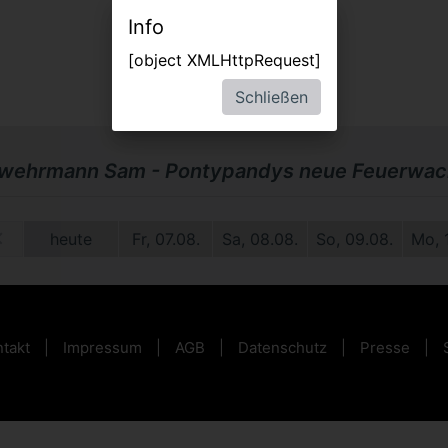
Info
[object XMLHttpRequest]
Schließen
wehrmann Sam - Pontypandys neue Feuerwa
9.
heute
Fr, 07.08.
Sa, 08.08.
So, 09.08.
Mo, 
takt
Impressum
AGB
Datenschutz
Presse