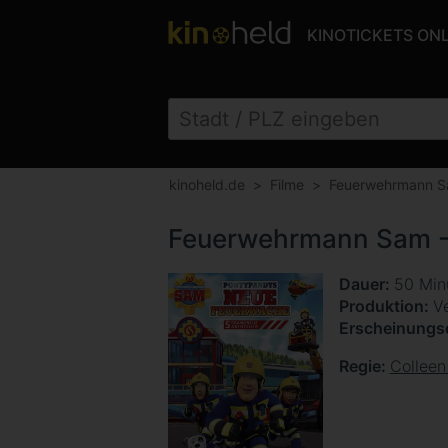
KINOTICKETS ON
kinoheld.de
Filme
Feuerwehrmann S
Feuerwehrmann Sam -
Dauer
50 Min
Produktion
V
Erscheinung
Regie
Colleen