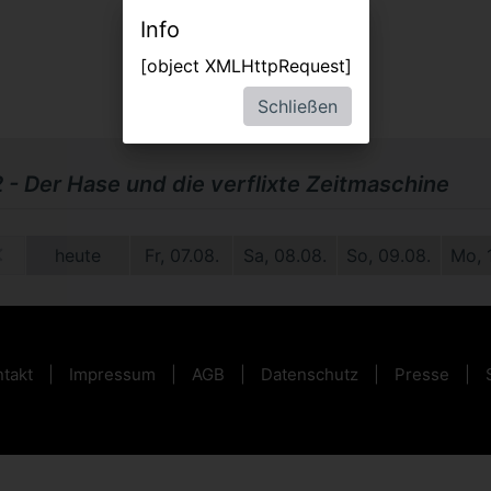
Info
[object XMLHttpRequest]
Schließen
2 - Der Hase und die verflixte Zeitmaschine
1.
heute
Fr, 07.08.
Sa, 08.08.
So, 09.08.
Mo, 
takt
Impressum
AGB
Datenschutz
Presse