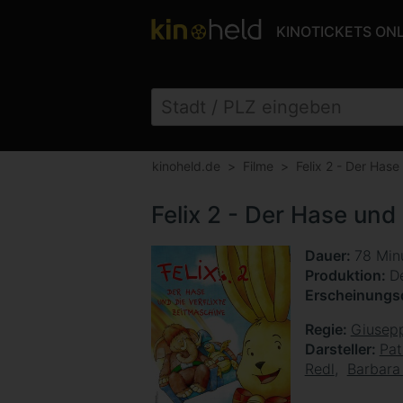
KINOTICKETS ON
kinoheld.de
Filme
Felix 2 - Der Hase
Felix 2 - Der Hase und
Dauer
78 Min
Produktion
De
Erscheinung
Regie
Giusepp
Darsteller
Pat
Redl
Barbara