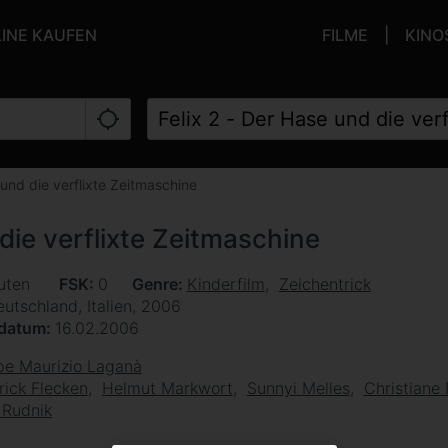
LINE KAUFEN
FILME
KINO
 und die verflixte Zeitmaschine
 die verflixte Zeitmaschine
uten
FSK
0
Genre
Kinderfilm
Zeichentrick
utschland, Italien, 2006
sdatum
16.02.2006
e Maurizio Laganà
rick Flecken
Helmut Markwort
Sunnyi Melles
Christiane 
 Rudnik