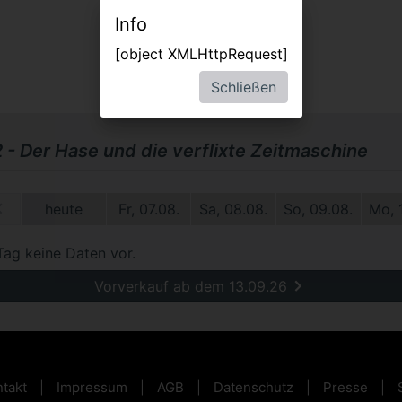
Info
[object XMLHttpRequest]
Schließen
2 - Der Hase und die verflixte Zeitmaschine
1.
heute
Fr, 07.08.
Sa, 08.08.
So, 09.08.
Mo, 
Tag keine Daten vor.
Vorverkauf ab dem 13.09.26
takt
Impressum
AGB
Datenschutz
Presse