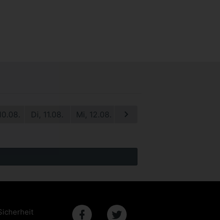
10.08.
Di, 11.08.
Mi, 12.08.
Do, 13.08.
Fr, 14.08.
S
Sicherheit