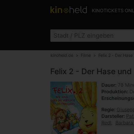
KINOTICKETS ON
kinoheld.de
Filme
Felix 2 - Der Hase
Felix 2 - Der Hase und
Dauer
78 Min
Produktion
De
Erscheinung
Regie
Giusepp
Darsteller
Pat
Redl
Barbara