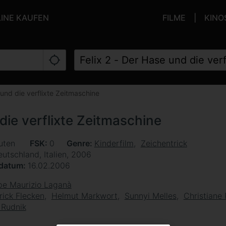
LINE KAUFEN
FILME
KINO
 und die verflixte Zeitmaschine
 die verflixte Zeitmaschine
uten
FSK
0
Genre
Kinderfilm
Zeichentrick
utschland, Italien, 2006
sdatum
16.02.2006
e Maurizio Laganà
rick Flecken
Helmut Markwort
Sunnyi Melles
Christiane 
 Rudnik