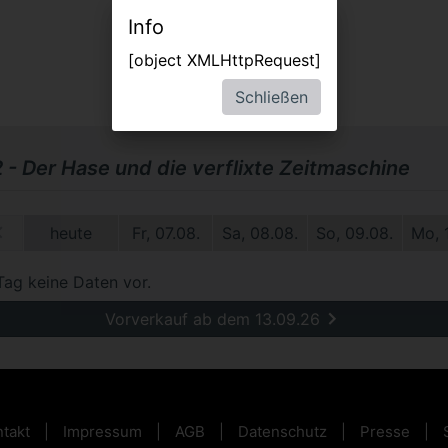
Info
[object XMLHttpRequest]
Schließen
2 - Der Hase und die verflixte Zeitmaschine
1.
heute
Fr, 07.08.
Sa, 08.08.
So, 09.08.
Mo, 
Tag keine Daten vor.
Vorverkauf ab dem 13.09.26
takt
Impressum
AGB
Datenschutz
Presse