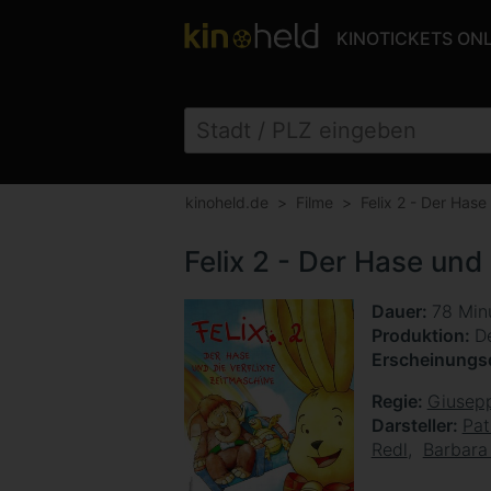
KINOTICKETS ON
kinoheld.de
Filme
Felix 2 - Der Hase
Felix 2 - Der Hase und
Dauer
78 Min
Produktion
De
Erscheinung
Regie
Giusepp
Darsteller
Pat
Redl
Barbara