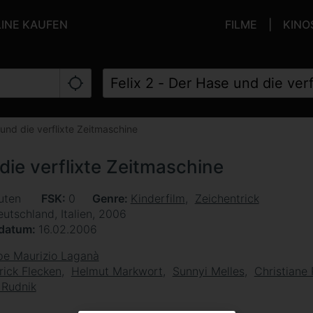
LINE KAUFEN
FILME
KINO
 und die verflixte Zeitmaschine
 die verflixte Zeitmaschine
uten
FSK
0
Genre
Kinderfilm
Zeichentrick
utschland, Italien, 2006
sdatum
16.02.2006
e Maurizio Laganà
rick Flecken
Helmut Markwort
Sunnyi Melles
Christiane 
 Rudnik