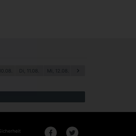
10.08.
Di, 11.08.
Mi, 12.08.
Do, 13.08.
Fr, 14.08.
S
Sicherheit