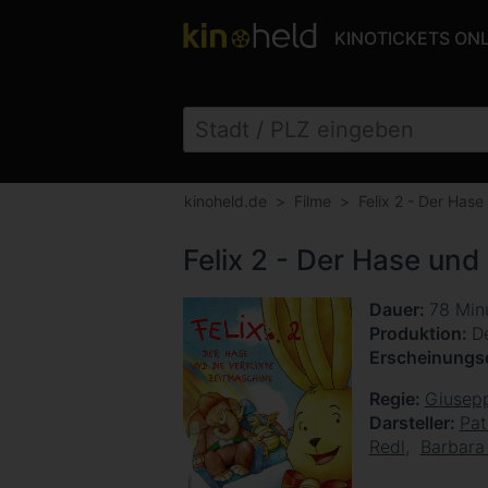
KINOTICKETS ON
kinoheld.de
Filme
Felix 2 - Der Hase
Felix 2 - Der Hase und
Dauer
78 Min
Produktion
De
Erscheinung
Regie
Giusepp
Darsteller
Pat
Redl
Barbara