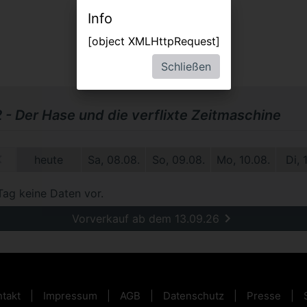
Info
[object XMLHttpRequest]
Schließen
2 - Der Hase und die verflixte Zeitmaschine
1.
heute
Sa, 08.08.
So, 09.08.
Mo, 10.08.
Di, 
Tag keine Daten vor.
Vorverkauf ab dem 13.09.26
takt
Impressum
AGB
Datenschutz
Presse