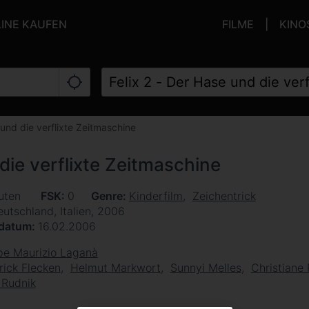
LINE KAUFEN
FILME
KINO
 und die verflixte Zeitmaschine
 die verflixte Zeitmaschine
uten
FSK
0
Genre
Kinderfilm
Zeichentrick
utschland, Italien, 2006
sdatum
16.02.2006
e Maurizio Laganà
rick Flecken
Helmut Markwort
Sunnyi Melles
Christiane 
 Rudnik