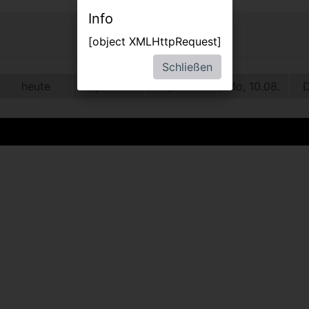
Info
[object XMLHttpRequest]
Schließen
heute
Sa, 08.08.
So, 09.08.
Mo, 10.08.
D