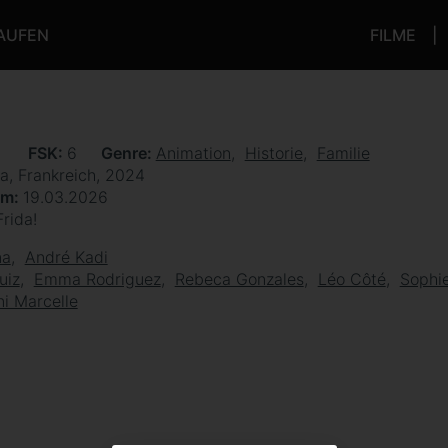
KAUFEN
FILME
n
FSK
6
Genre
Animation
Historie
Familie
a, Frankreich, 2024
um
19.03.2026
rida!
na
André Kadi
uiz
Emma Rodriguez
Rebeca Gonzales
Léo Côté
Sophi
ni Marcelle