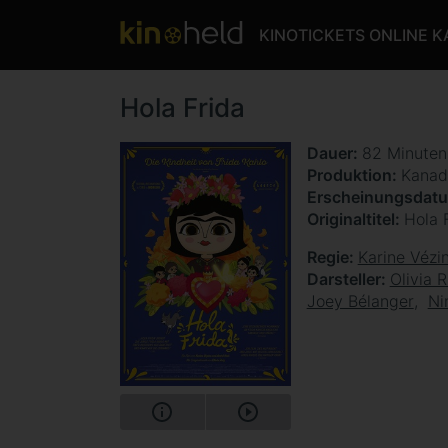
KINOTICKETS ONLINE 
Hola Frida
Dauer
82 Minute
Produktion
Kanad
Erscheinungsdat
Originaltitel
Hola F
Regie
Karine Vézi
Darsteller
Olivia R
Joey Bélanger
Ni