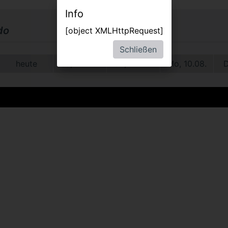
Info
do
[object XMLHttpRequest]
Schließen
heute
Sa, 08.08.
So, 09.08.
Mo, 10.08.
D