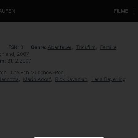
KAUFEN
FILME
n
FSK
0
Genre
Abenteuer
Trickfilm
Familie
chland, 2007
um
31.12.2007
rch
Ute von Münchow-Pohl
Iannotta
Mario Adorf
Rick Kavanian
Lena Beyerling