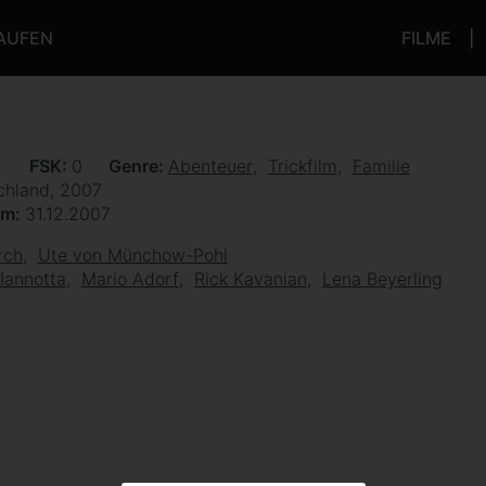
KAUFEN
FILME
n
FSK
0
Genre
Abenteuer
Trickfilm
Familie
chland, 2007
um
31.12.2007
rch
Ute von Münchow-Pohl
Iannotta
Mario Adorf
Rick Kavanian
Lena Beyerling