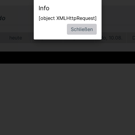
Info
do
[object XMLHttpRequest]
Schließen
heute
Sa, 08.08.
So, 09.08.
Mo, 10.08.
D