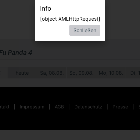
Info
[object XMLHttpRequest]
Schließen
Fu Panda 4
0.
heute
Sa, 08.08.
So, 09.08.
Mo, 10.08.
Di, 
takt
Impressum
AGB
Datenschutz
Presse