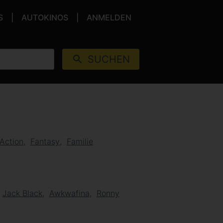
S
AUTOKINOS
ANMELDEN
SUCHEN
Action
Fantasy
Familie
Jack Black
Awkwafina
Ronny