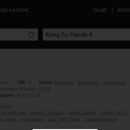
LINE KAUFEN
FILME
KINO
uten
FSK
6
Genre
Komödie
Animation
Abenteuer
ereinigte Staaten, 2024
sdatum
14.03.2024
tchell
tin Hoffman
Bryan Cranston
Ian McShane
James Hong
uy Quan
Viola Davis
Lori Tan Chinn
Cece Valentina