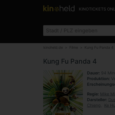
KINOTICKETS ON
kinoheld.de
Filme
Kung Fu Panda 4
Kung Fu Panda 4
Dauer
94 Min
Produktion
V
Erscheinung
Regie
Mike Mi
Darsteller
Dus
Chieng
Ke H