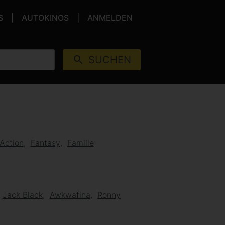
S
AUTOKINOS
ANMELDEN
SUCHEN
Action
Fantasy
Familie
Jack Black
Awkwafina
Ronny