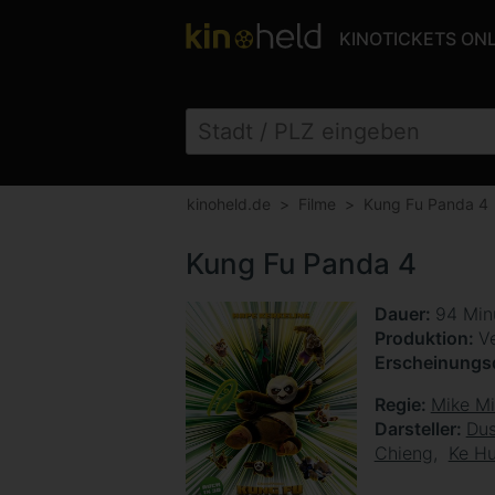
KINOTICKETS ON
kinoheld.de
Filme
Kung Fu Panda 4
Kung Fu Panda 4
Dauer
94 Min
Produktion
V
Erscheinung
Regie
Mike Mi
Darsteller
Dus
Chieng
Ke H