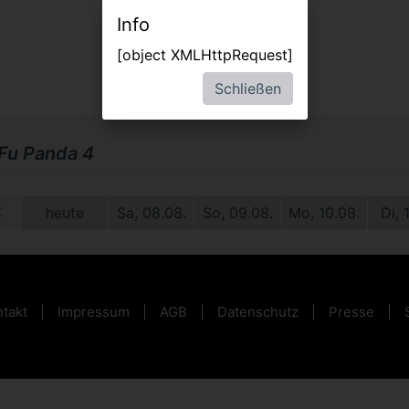
Info
[object XMLHttpRequest]
Schließen
Fu Panda 4
0.
heute
Sa, 08.08.
So, 09.08.
Mo, 10.08.
Di, 
takt
Impressum
AGB
Datenschutz
Presse