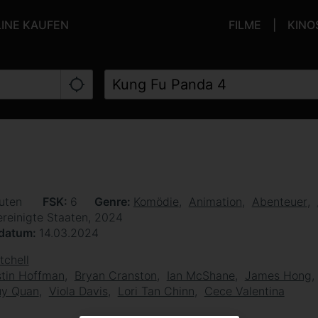
LINE KAUFEN
FILME
KINO
uten
FSK
6
Genre
Komödie
Animation
Abenteuer
ereinigte Staaten, 2024
sdatum
14.03.2024
tchell
tin Hoffman
Bryan Cranston
Ian McShane
James Hong
uy Quan
Viola Davis
Lori Tan Chinn
Cece Valentina