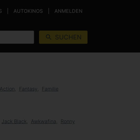
S
AUTOKINOS
ANMELDEN
SUCHEN
Action
Fantasy
Familie
Jack Black
Awkwafina
Ronny