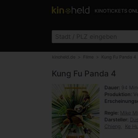
KINOTICKETS ON
kinoheld.de
Filme
Kung Fu Panda 4
Kung Fu Panda 4
Dauer
94 Min
Produktion
V
Erscheinung
Regie
Mike Mi
Darsteller
Dus
Chieng
Ke H