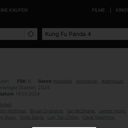
LINE KAUFEN
FILME
KINO
uten
FSK
6
Genre
Komödie
Animation
Abenteuer
ereinigte Staaten, 2024
sdatum
14.03.2024
tchell
tin Hoffman
Bryan Cranston
Ian McShane
James Hong
uy Quan
Viola Davis
Lori Tan Chinn
Cece Valentina