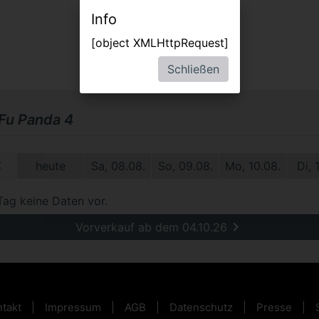
Info
[object XMLHttpRequest]
Schließen
Fu Panda 4
0.
heute
Sa, 08.08.
So, 09.08.
Mo, 10.08.
Di, 
Tag keine Daten vor.
Vorverkauf ab dem 04.10.26
takt
Impressum
AGB
Datenschutz
Presse