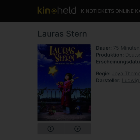
KINOTICKETS ONLINE 
Lauras Stern
Dauer
75 Minute
Produktion
Deuts
Erscheinungsdat
Regie
Joya Thom
Darsteller
Ludwig