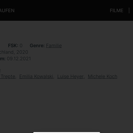
KAUFEN
FILME
n
FSK
0
Genre
Familie
chland, 2020
um
09.12.2021
e
 Trepte
Emilia Kowalski
Luise Heyer
Michele Koch