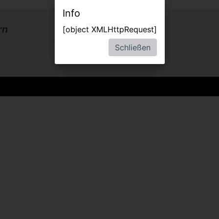
Info
rn
[object XMLHttpRequest]
Schließen