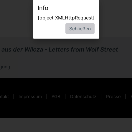
Info
[object XMLHttpRequest]
Schließen
 aus der Wilcza - Letters from Wolf Street
ügung
takt
Impressum
AGB
Datenschutz
Presse