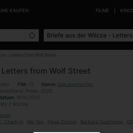
LINE KAUFEN
FILME
KINO
cza - Letters from Wolf Street
- Letters from Wolf Street
uten
FSK
12
Genre
Dokumentarfilm
eutschland, Polen, 2025
sdatum
16.10.2025
isty z Wilczej
alwar
tr Chadryś
Mo Tan
Feras Daboul
Barbara Goettgens
Os