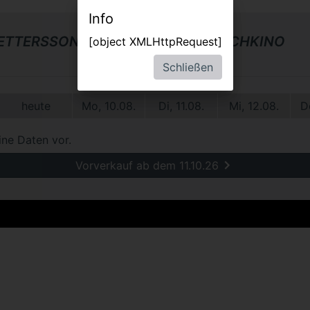
Info
PETTERSSON UND FINDUS - MITMACHKINO
[object XMLHttpRequest]
Schließen
heute
Mo, 10.08.
Di, 11.08.
Mi, 12.08.
D
ine Daten vor.
Vorverkauf ab dem 11.10.26