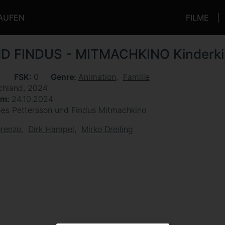
KAUFEN
FILME
D FINDUS - MITMACHKINO Kinderk
n
FSK
0
Genre
Animation
Familie
chland, 2024
um
24.10.2024
ges Pettersson und Findus Mitmachkino
orenzo
Dirk Hampel
Mirko Dreiling