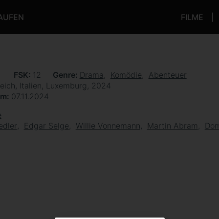
KAUFEN
FILME
n
FSK
12
Genre
Drama
Komödie
Abenteuer
eich, Italien, Luxemburg, 2024
um
07.11.2024
e
edler
Edgar Selge
Willie Vonnemann
Martin Abram
Dom