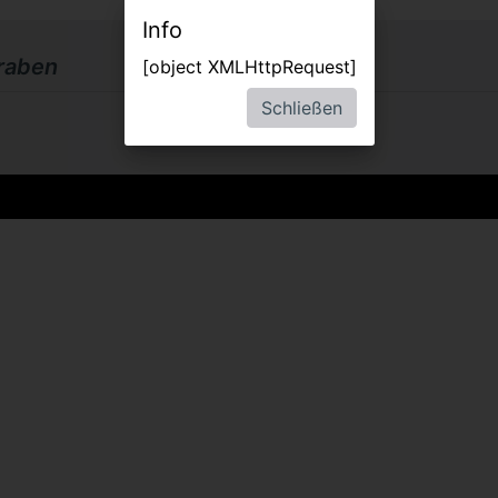
Info
raben
[object XMLHttpRequest]
Schließen