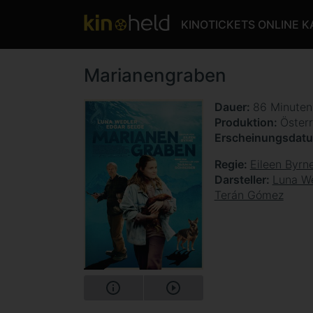
KINOTICKETS ONLINE 
Marianengraben
Dauer
86 Minute
Produktion
Österr
Erscheinungsdat
Regie
Eileen Byrn
Darsteller
Luna W
Terán Gómez