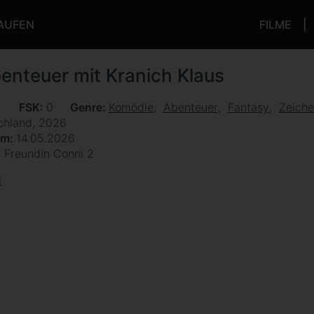
KAUFEN
FILME
enteuer mit Kranich Klaus
n
FSK
0
Genre
Komödie
Abenteuer
Fantasy
Zeiche
chland, 2026
um
14.05.2026
 Freundin Conni 2
l