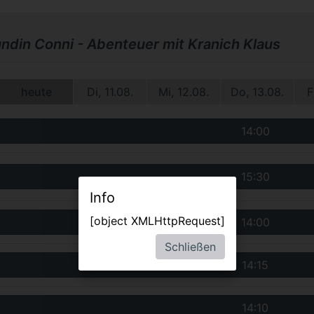
ndin Conni - Abenteuer mit Kranich Klaus
heute
Di, 11.08.
Mi, 12.08.
Do, 13.08.
F
14:00
15:30
Info
[object XMLHttpRequest]
14:00
Schließen
14:15
14:10