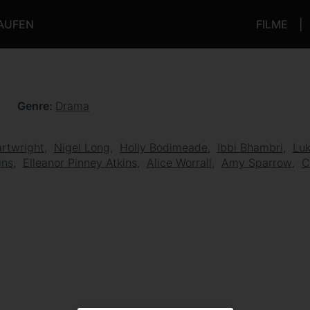
KAUFEN
FILME
n
Genre
Drama
rtwright
Nigel Long
Holly Bodimeade
Ibbi Bhambri
Luk
ins
Elleanor Pinney Atkins
Alice Worrall
Amy Sparrow
C