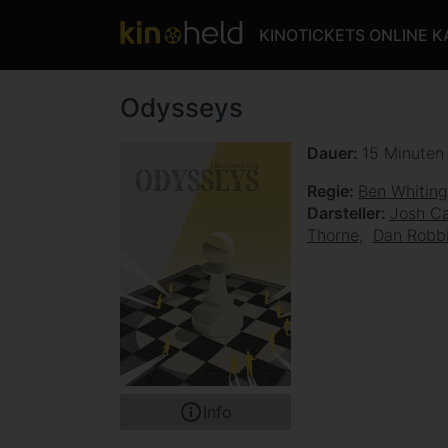
KINOTICKETS ONLINE 
Odysseys
Dauer
15 Minute
Regie
Ben Whiting
Darsteller
Josh Ca
Thorne
Dan Robb
Info