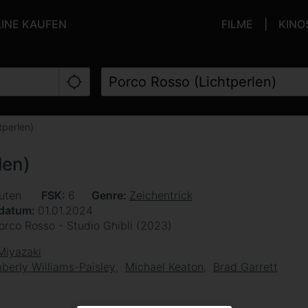
LINE KAUFEN
FILME
KINO
tperlen)
len)
uten
FSK
6
Genre
Zeichentrick
sdatum
01.01.2024
orco Rosso - Studio Ghibli (2023)
Miyazaki
berly Williams-Paisley
Michael Keaton
Brad Garrett