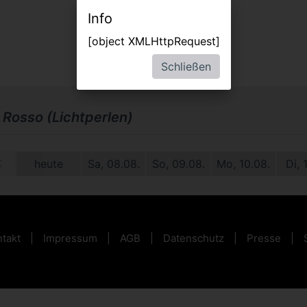
Info
[object XMLHttpRequest]
Schließen
 Rosso (Lichtperlen)
1.
heute
Sa, 08.08.
So, 09.08.
Mo, 10.08.
Di, 
takt
Impressum
AGB
Datenschutz
Presse