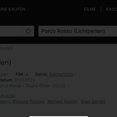
LINE KAUFEN
FILME
KINO
tperlen)
len)
uten
FSK
6
Genre
Zeichentrick
sdatum
01.01.2024
orco Rosso - Studio Ghibli (2023)
Miyazaki
berly Williams-Paisley
Michael Keaton
Brad Garrett