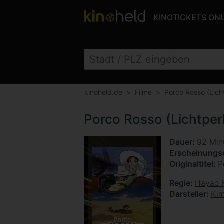
KINOTICKETS ON
kinoheld.de
Filme
Porco Rosso (Lich
Porco Rosso (Lichtper
Dauer
92 Min
Erscheinung
Originaltitel
P
Regie
Hayao 
Darsteller
Kim