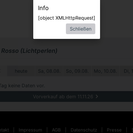
Info
[object XMLHttpRequest]
Schließen
 Rosso (Lichtperlen)
1.
heute
Sa, 08.08.
So, 09.08.
Mo, 10.08.
Di, 
Tag keine Daten vor.
Vorverkauf ab dem 11.11.26
takt
Impressum
AGB
Datenschutz
Presse