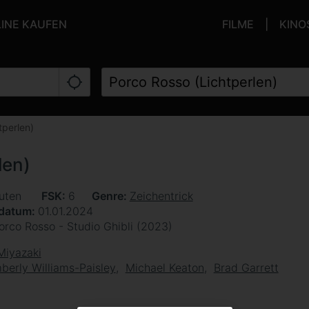
LINE KAUFEN
FILME
KINO
tperlen)
len)
uten
FSK
6
Genre
Zeichentrick
sdatum
01.01.2024
orco Rosso - Studio Ghibli (2023)
Miyazaki
berly Williams-Paisley
Michael Keaton
Brad Garrett