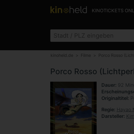
KINOTICKETS ON
kinoheld.de
Filme
Porco Rosso (Lich
Porco Rosso (Lichtper
Dauer
92 Min
Erscheinung
Originaltitel
P
Regie
Hayao 
Darsteller
Kim