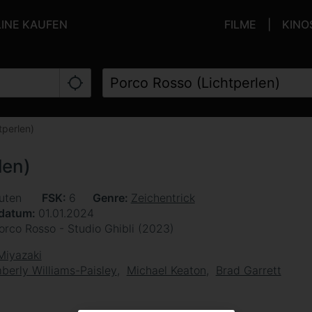
LINE KAUFEN
FILME
KINO
tperlen)
len)
uten
FSK
6
Genre
Zeichentrick
sdatum
01.01.2024
orco Rosso - Studio Ghibli (2023)
Miyazaki
berly Williams-Paisley
Michael Keaton
Brad Garrett