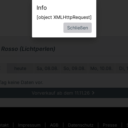
Info
[object XMLHttpRequest]
Schließen
 Rosso (Lichtperlen)
1.
heute
Sa, 08.08.
So, 09.08.
Mo, 10.08.
Di, 
Tag keine Daten vor.
Vorverkauf ab dem 11.11.26
takt
Impressum
AGB
Datenschutz
Presse