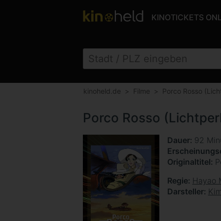
KINOTICKETS ON
kinoheld.de
Filme
Porco Rosso (Lich
Porco Rosso (Lichtper
Dauer
92 Min
Erscheinung
Originaltitel
P
Regie
Hayao 
Darsteller
Kim