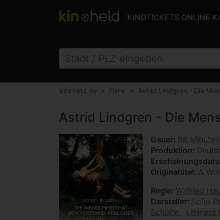
KINOTICKETS ONLINE 
kinoheld.de
Filme
Astrid Lindgren - Die Men
Astrid Lindgren - Die Men
Dauer
98 Minute
Produktion
Deuts
Erscheinungsdat
Originaltitel
A Wor
Regie
Wilfried Ha
Darsteller
Sofia P
Schütte
Lennard 