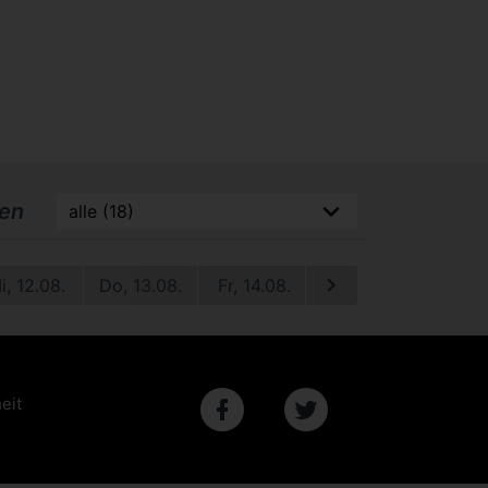
ren
i, 12.08.
Do, 13.08.
Fr, 14.08.
Sa, 15.08.
So, 1
eit