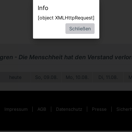
Info
[object XMLHttpRequest]
Schließen
dgren - Die Menschheit hat den Verstand verlo
heute
So, 09.08.
Mo, 10.08.
Di, 11.08.
M
Impressum
AGB
Datenschutz
Presse
Sicherh