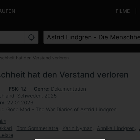
KAUFEN
FILME
schheit hat den Verstand verloren
schheit hat den Verstand verloren
n
FSK
12
Genre
Dokumentation
chland, Schweden, 2025
um
22.01.2026
ld Gone Mad - The War Diaries of Astrid Lindgren
uke
ekkari
Tom Sommerlatte
Karin Nyman
Annika Lindgren
Leiste