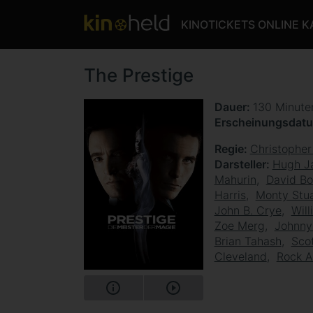
KINOTICKETS ONLINE 
The Prestige
Dauer
130 Minut
Erscheinungsdat
Regie
Christopher
Darsteller
Hugh J
Mahurin
David B
Harris
Monty Stu
John B. Crye
Wil
Zoe Merg
Johnny
Brian Tahash
Scot
Cleveland
Rock A