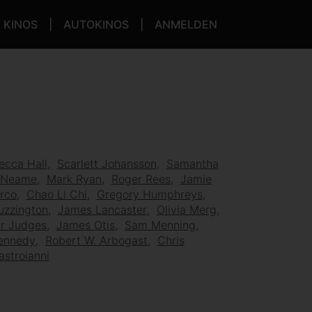
KINOS
AUTOKINOS
ANMELDEN
ecca Hall
Scarlett Johansson
Samantha
r Neame
Mark Ryan
Roger Rees
Jamie
rco
Chao Li Chi
Gregory Humphreys
uzzington
James Lancaster
Olivia Merg
er Judges
James Otis
Sam Menning
Kennedy
Robert W. Arbogast
Chris
astroianni