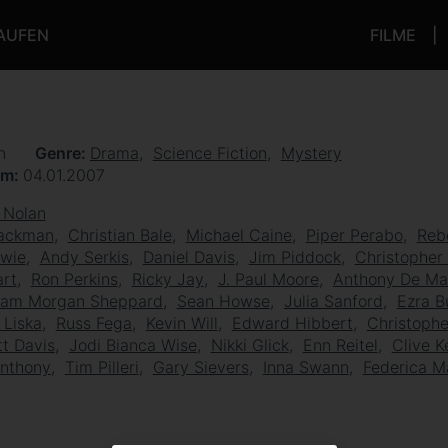
KAUFEN
FILME
en
Genre
Drama
Science Fiction
Mystery
um
04.01.2007
 Nolan
ackman
Christian Bale
Michael Caine
Piper Perabo
Reb
owie
Andy Serkis
Daniel Davis
Jim Piddock
Christophe
art
Ron Perkins
Ricky Jay
J. Paul Moore
Anthony De Ma
liam Morgan Sheppard
Sean Howse
Julia Sanford
Ezra B
 Liska
Russ Fega
Kevin Will
Edward Hibbert
Christoph
t Davis
Jodi Bianca Wise
Nikki Glick
Enn Reitel
Clive 
nthony
Tim Pilleri
Gary Sievers
Inna Swann
Federica M