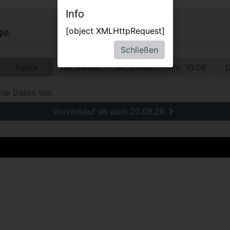
Info
[object XMLHttpRequest]
ge
Schließen
heute
Sa, 08.08.
So, 09.08.
Mo, 10.08.
D
ine Daten vor.
Vorverkauf ab dem 20.09.26