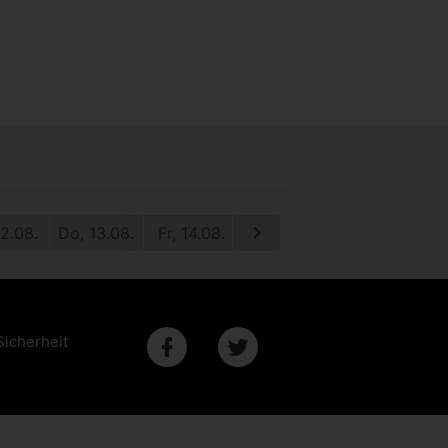
12.08.
Do, 13.08.
Fr, 14.08.
Sa, 15.08.
So, 16.08.
M
Sicherheit