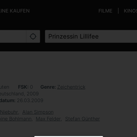
LINE KAUFEN
FILME
KINO
uten
FSK
0
Genre
Zeichentrick
eutschland, 2009
sdatum
26.03.2009
 Niebuhr
Alan Simpson
ine Bohlmann
Max Felder
Stefan Günther