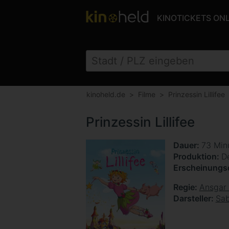
KINOTICKETS ON
kinoheld.de
Filme
Prinzessin Lillifee
Prinzessin Lillifee
Dauer
73 Min
Produktion
D
Erscheinung
Regie
Ansgar
Darsteller
Sab