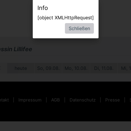
Info
[object XMLHttpRequest]
Schließen
ssin Lillifee
2.
heute
So, 09.08.
Mo, 10.08.
Di, 11.08.
Mi, 
takt
Impressum
AGB
Datenschutz
Presse