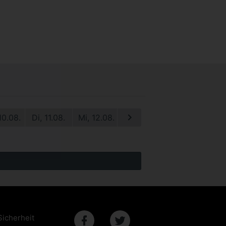
10.08.
Di, 11.08.
Mi, 12.08.
Do, 13.08.
Fr, 14.08.
S
Sicherheit