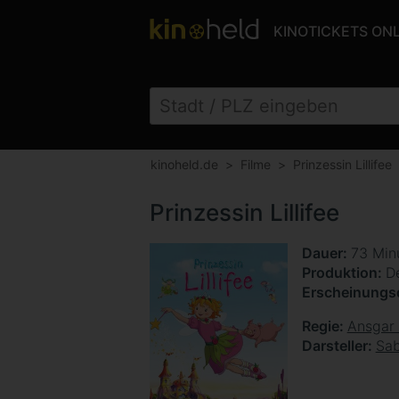
KINOTICKETS ON
kinoheld.de
Filme
Prinzessin Lillifee
Prinzessin Lillifee
Dauer
73 Min
Produktion
D
Erscheinung
Regie
Ansgar
Darsteller
Sab