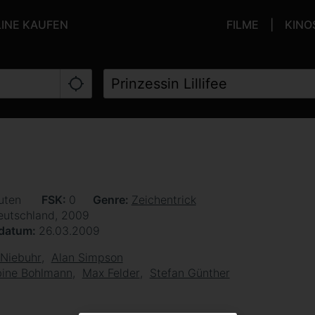
LINE KAUFEN
FILME
KINO
uten
FSK
0
Genre
Zeichentrick
eutschland, 2009
sdatum
26.03.2009
 Niebuhr
Alan Simpson
ine Bohlmann
Max Felder
Stefan Günther