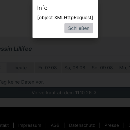
Info
[object XMLHttpRequest]
Schließen
ssin Lillifee
2.
heute
Fr, 07.08.
Sa, 08.08.
So, 09.08.
Mo, 
Tag keine Daten vor.
Vorverkauf ab dem 11.10.26
takt
Impressum
AGB
Datenschutz
Presse