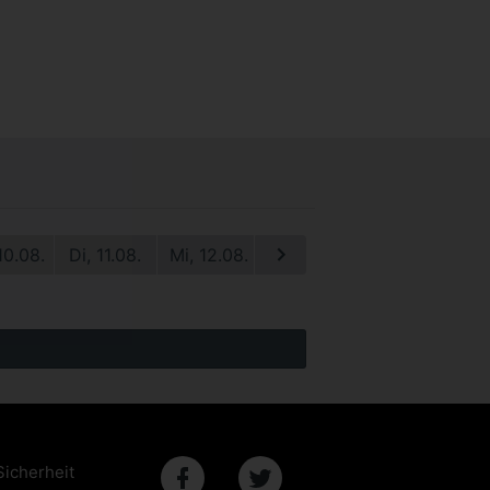
10.08.
Di, 11.08.
Mi, 12.08.
Do, 13.08.
Fr, 14.08.
S
Sicherheit