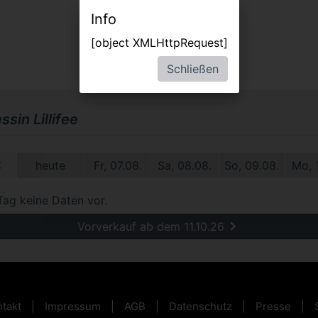
Info
[object XMLHttpRequest]
Schließen
ssin Lillifee
2.
heute
Fr, 07.08.
Sa, 08.08.
So, 09.08.
Mo, 
Tag keine Daten vor.
Vorverkauf ab dem 11.10.26
takt
Impressum
AGB
Datenschutz
Presse