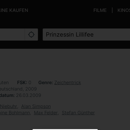
LINE KAUFEN
FILME
KINO
uten
FSK
0
Genre
Zeichentrick
eutschland, 2009
sdatum
26.03.2009
 Niebuhr
Alan Simpson
ine Bohlmann
Max Felder
Stefan Günther