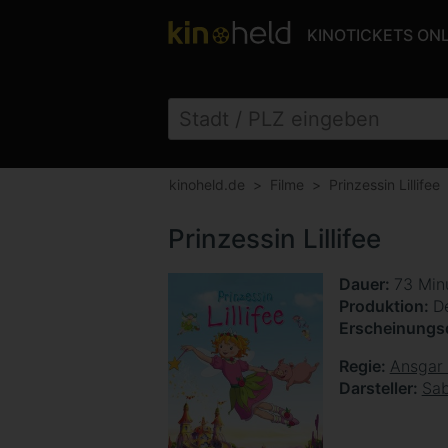
KINOTICKETS ON
kinoheld.de
Filme
Prinzessin Lillifee
Prinzessin Lillifee
Dauer
73 Min
Produktion
D
Erscheinung
Regie
Ansgar
Darsteller
Sab