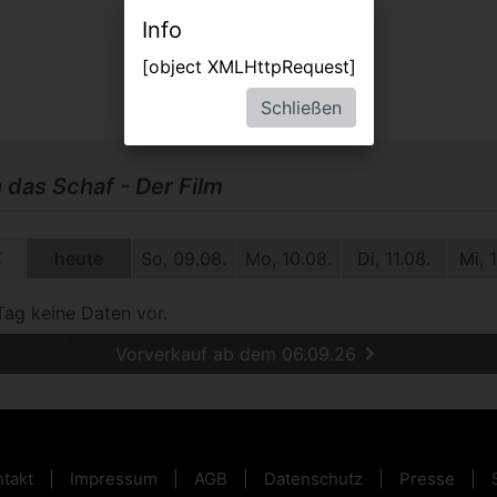
Info
[object XMLHttpRequest]
Schließen
 das Schaf - Der Film
9.
heute
So, 09.08.
Mo, 10.08.
Di, 11.08.
Mi, 
Tag keine Daten vor.
Vorverkauf ab dem 06.09.26
takt
Impressum
AGB
Datenschutz
Presse