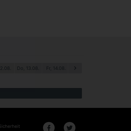
12.08.
Do, 13.08.
Fr, 14.08.
Sa, 15.08.
So, 16.08.
M
Sicherheit