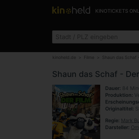
KINOTICKETS ON
kinoheld.de
Filme
Shaun das Schaf -
Shaun das Schaf - Der
Dauer
84 Min
Produktion
Ve
Erscheinung
Originaltitel
S
Regie
Mark B
Darsteller
Omi