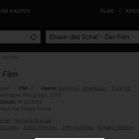
LINE KAUFEN
FILME
KINO
 Der Film
 Film
uten
FSK
0
Genre
Komödie
Abenteuer
Trickfilm
reinigtes Königreich, 2015
sdatum
19.03.2015
haun the Sheep Movie
urton
Richard Starzak
d Djalili
Justin Fletcher
John Sparkes
Richard Webber