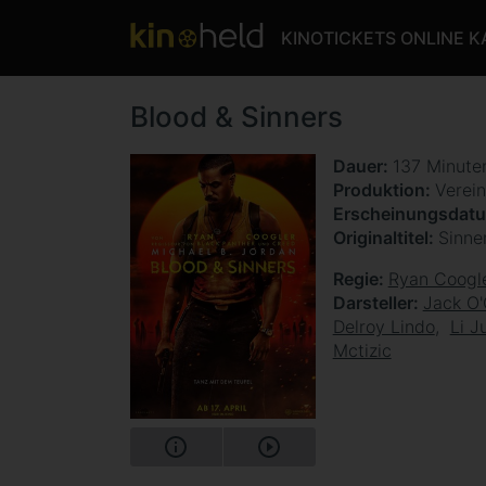
KINOTICKETS ONLINE 
Blood & Sinners
Dauer
137 Minut
Produktion
Verein
Erscheinungsdat
Originaltitel
Sinne
Regie
Ryan Coogl
Darsteller
Jack O'
Delroy Lindo
Li J
Mctizic