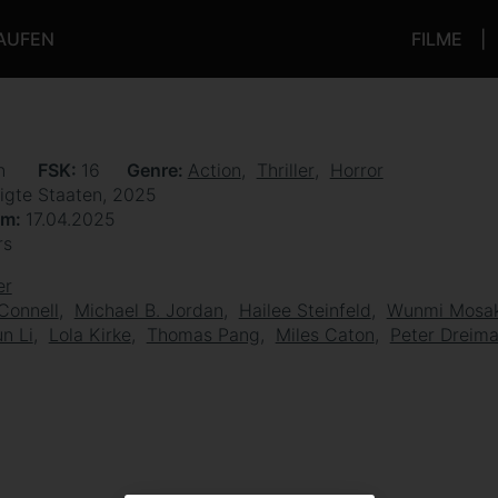
KAUFEN
FILME
en
FSK
16
Genre
Action
Thriller
Horror
igte Staaten, 2025
um
17.04.2025
rs
er
Connell
Michael B. Jordan
Hailee Steinfeld
Wunmi Mosa
un Li
Lola Kirke
Thomas Pang
Miles Caton
Peter Dreima