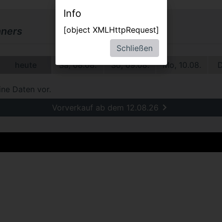
Info
[object XMLHttpRequest]
nners
Schließen
heute
Sa, 08.08.
So, 09.08.
Mo, 10.08.
D
ine Daten vor.
Vorverkauf ab dem 12.08.26