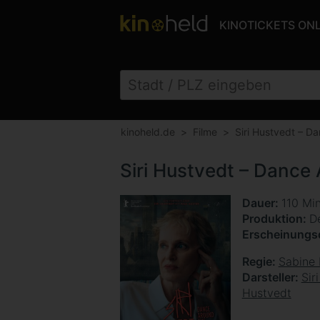
KINOTICKETS ON
kinoheld.de
Filme
Siri Hustvedt – D
Siri Hustvedt – Dance 
Dauer
110 Mi
Produktion
D
Erscheinung
Regie
Sabine 
Darsteller
Sir
Hustvedt