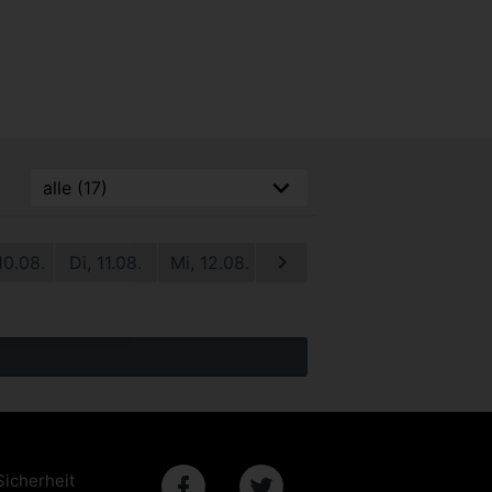
10.08.
Di, 11.08.
Mi, 12.08.
Do, 13.08.
Fr, 14.08.
S
Sicherheit