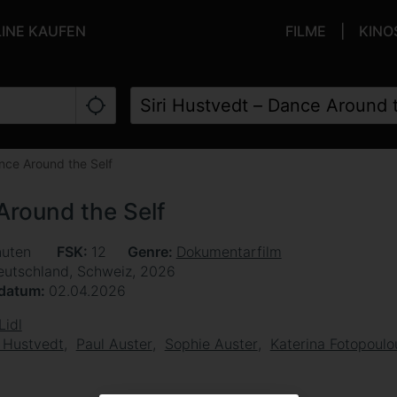
LINE KAUFEN
FILME
KINO
ance Around the Self
Around the Self
nuten
FSK
12
Genre
Dokumentarfilm
eutschland, Schweiz, 2026
sdatum
02.04.2026
Lidl
i Hustvedt
Paul Auster
Sophie Auster
Katerina Fotopoulo