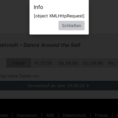
Info
[object XMLHttpRequest]
Schließen
Hustvedt – Dance Around the Self
09.
heute
Fr, 07.08.
Sa, 08.08.
So, 09.08.
Mo, 
Tag keine Daten vor.
Vorverkauf ab dem 26.08.26
takt
Impressum
AGB
Datenschutz
Presse